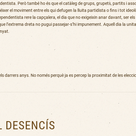
tista. Però també ho és que el catàleg de grups, grupets, partits i asso
ixer el moviment entre els qui defugen la lluita partidista o fins i tot ide
ndentista rere la capçalera, el dia que no exigeixin anar davant, ser el
 l’extrema dreta no pugui passejar-s’hi impunement. Aquell dia la unitat
uanyat.
ls darrers anys. No només perquè ja es percep la proximitat de les elec
L DESENCÍS