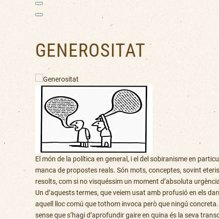
GENEROSITAT
El món de la política en general, i el del sobiranisme en part
manca de propostes reals. Són mots, conceptes, sovint eteris
resolts, com si no visquéssim un moment d’absoluta urgència
Un d’aquests termes, que veiem usat amb profusió en els darr
aquell lloc comú que tothom invoca però que ningú concreta. A
sense que s’hagi d’aprofundir gaire en quina és la seva transc