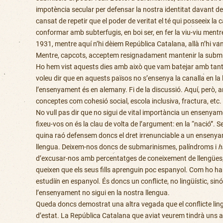
impotència secular per defensar la nostra identitat davant d
cansat de repetir que el poder de veritat el té qui posseeix 
conformar amb subterfugis, en boi ser, en fer la viu-viu ment
1931, mentre aquí n’hi dèiem República Catalana, allà n’hi van
Mentre, capcots, acceptem resignadament mantenir la submiss
Ho hem vist aquests dies amb això que vam batejar amb tanta 
voleu dir que en aquests països no s’ensenya la canalla en la 
l’ensenyament és en alemany. Fi de la discussió. Aquí, però, 
conceptes com cohesió social, escola inclusiva, fractura, etc
No vull pas dir que no sigui de vital importància un ensenyame
fixeu-vos on és la clau de volta de l’argument: en la “nació”
quina raó defensem doncs el dret irrenunciable a un ensenyam
llengua. Deixem-nos doncs de submarinismes, palíndroms i
h
d’excusar-nos amb percentatges de coneixement de llengües,
queixen que els seus fills aprenguin poc espanyol. Com ho han
estudiïn en espanyol. És doncs un conflicte, no lingüístic, si
l’ensenyament no sigui en la nostra llengua.
Queda doncs demostrat una altra vegada que el conflicte lingü
d’estat. La República Catalana que aviat veurem tindrà uns al