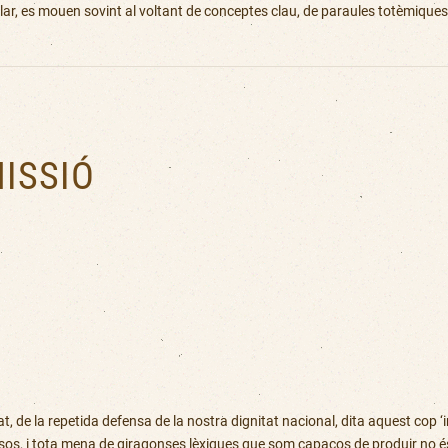
icular, es mouen sovint al voltant de conceptes clau, de paraules totèmiqu
ISSIÓ
t, de la repetida defensa de la nostra dignitat nacional, dita aquest cop ‘
osos, i tota mena de giragonses lèxiques que som capaços de produir no és