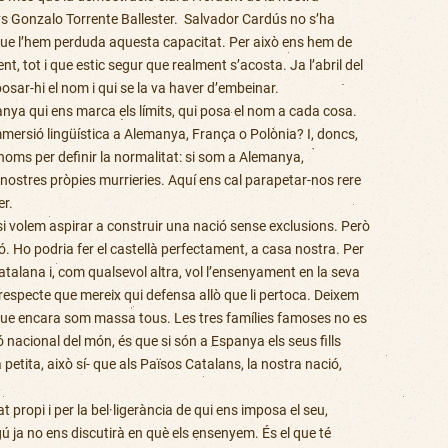
ys Gonzalo Torrente Ballester. Salvador Cardús no s’ha
s que l’hem perduda aquesta capacitat. Per això ens hem de
 tot i que estic segur que realment s’acosta. Ja l’abril del
osar-hi el nom i qui se la va haver d’embeinar.
ya qui ens marca els límits, qui posa el nom a cada cosa.
mersió lingüística a Alemanya, França o Polònia? I, doncs,
 noms per definir la normalitat: si som a Alemanya,
 nostres pròpies murrieries. Aquí ens cal parapetar-nos rere
er.
 si volem aspirar a construir una nació sense exclusions. Però
. Ho podria fer el castellà perfectament, a casa nostra. Per
alana i, com qualsevol altra, vol l’ensenyament en la seva
respecte que mereix qui defensa allò que li pertoca. Deixem
que encara som massa tous. Les tres famílies famoses no es
 nacional del món, és que si són a Espanya els seus fills
etita, això sí- que als Països Catalans, la nostra nació,
ropi i per la bel·ligerància de qui ens imposa el seu,
 ja no ens discutirà en què els ensenyem. És el que té