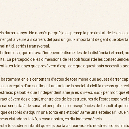
ls darrers anys. No només perquè ja es percep la proximitat de les elec
mençat a veure als carrers del país un gruix important de gent que obert
l nítid, seriós i transversal.
t silenciosa, que mirava l’independentisme des de la distància i el recel, 
lts. La percepció de les dimensions de l’espoli fiscal i de les conseqüèncie
ntistes feia anys que provàvem d’explicar: que aquest país necessita pode
bastament en els centenars d’actes de tota mena que aquest darrer cap d
a, carregats d’un sentiment unitari que la societat civil fa mesos que rec
mostració palpable que l’independentisme ja és
mainstream
, per molt que 
acticàvem des d’aquí, mentre des de les estructures de l’estat espanyol 
cal ser català de soca-rel per patir les conseqüències de l’espoli al que 
ue després d’adquirir una torxa ens etzibà:”Dame una estelada!”. Que no p
seus ciutadans i això, a casa nostra, es diu independència.
ta tossuderia infantil que ens porta a crear-nos els nostres propis límits