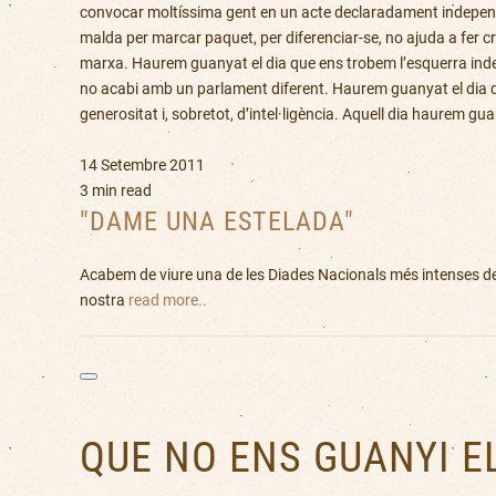
convocar moltíssima gent en un acte declaradament independen
malda per marcar paquet, per diferenciar-se, no ajuda a fer cré
marxa. Haurem guanyat el dia que ens trobem l’esquerra indepe
no acabi amb un parlament diferent. Haurem guanyat el dia que
generositat i, sobretot, d’intel·ligència. Aquell dia haurem g
14 Setembre 2011
3 min read
"DAME UNA ESTELADA"
Acabem de viure una de les Diades Nacionals més intenses de
nostra
read more..
QUE NO ENS GUANYI E