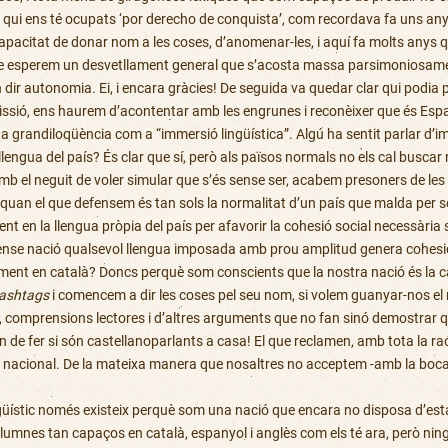
e qui ens té ocupats ‘por derecho de conquista’, com recordava fa uns an
la capacitat de donar nom a les coses, d’anomenar-les, i aquí fa molts any
re esperem un desvetllament general que s’acosta massa parsimoniosament,
 dir autonomia. Ei, i encara gràcies! De seguida va quedar clar qui podia p
ió, ens haurem d’acontentar amb les engrunes i reconèixer que és Espan
grandiloqüència com a “immersió lingüística”. Algú ha sentit parlar d’im
llengua del país? És clar que sí, però als països normals no els cal buscar
amb el neguit de voler simular que s’és sense ser, acabem presoners de les
. quan el que defensem és tan sols la normalitat d’un país que malda per s
nt en la llengua pròpia del país per afavorir la cohesió social necessària
. Sense nació qualsevol llengua imposada amb prou amplitud genera cohesió
ent en català? Doncs perquè som conscients que la nostra nació és la cat
ashtags
i comencem a dir les coses pel seu nom, si volem guanyar-nos el 
 comprensions lectores i d’altres arguments que no fan sinó demostrar 
 de fer si són castellanoparlants a casa! El que reclamen, amb tota la raó
nó nacional. De la mateixa manera que nosaltres no acceptem -amb la boca p
ístic només existeix perquè som una nació que encara no disposa d’estat p
umnes tan capaços en català, espanyol i anglès com els té ara, però ningú