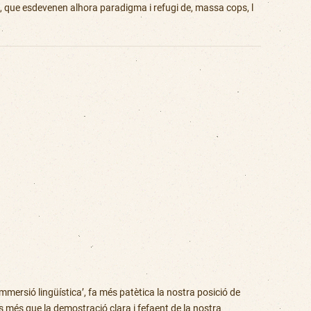
es, que esdevenen alhora paradigma i refugi de, massa cops, l
immersió lingüística’, fa més patètica la nostra posició de
 més que la demostració clara i fefaent de la nostra