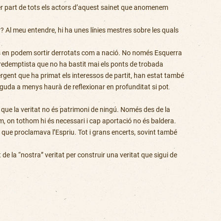
 per part de tots els actors d’aquest sainet que anomenem
 Al meu entendre, hi ha unes línies mestres sobre les quals
és en podem sortir derrotats com a nació. No només Esquerra
redemptista que no ha bastit mai els ponts de trobada
ergent que ha primat els interessos de partit, han estat també
guda a menys haurà de reflexionar en profunditat si pot
 que la veritat no és patrimoni de ningú. Només des de la
m, on tothom hi és necessari i cap aportació no és baldera.
 que proclamava l’Espriu. Tot i grans encerts, sovint també
e la “nostra” veritat per construir una veritat que sigui de