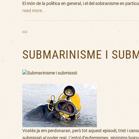
El món de la política en general, i el del sobiranisme en part
read more..
SUBMARINISME I SUBM
Vostès ja em perdonaran, però tot aquest episodi, trist i cansa
submissió al poder real. L’estol d’eufemismes, sinònims boir