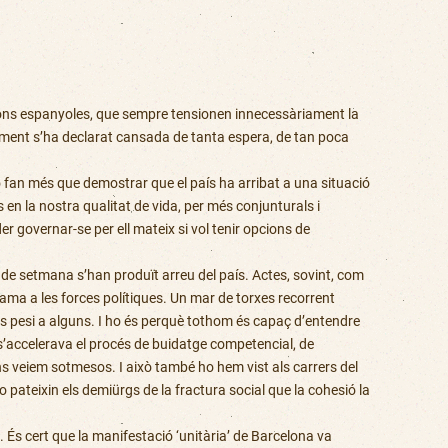
cions espanyoles, que sempre tensionen innecessàriament la
ament s’ha declarat cansada de tanta espera, de tan poca
no fan més que demostrar que el país ha arribat a una situació
s en la nostra qualitat de vida, per més conjunturals i
r governar-se per ell mateix si vol tenir opcions de
e setmana s’han produït arreu del país. Actes, sovint, com
lama a les forces polítiques. Un mar de torxes recorrent
els pesi a alguns. I ho és perquè tothom és capaç d’entendre
s’accelerava el procés de buidatge competencial, de
ens veiem sotmesos. I això també ho hem vist als carrers del
ateixin els demiürgs de la fractura social que la cohesió la
. És cert que la manifestació ‘unitària’ de Barcelona va