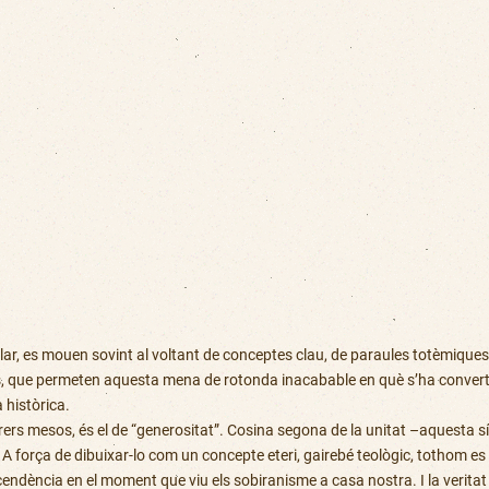
icular, es mouen sovint al voltant de conceptes clau, de paraules totèmiqu
, que permeten aquesta mena de rotonda inacabable en què s’ha convertit l
 històrica.
ers mesos, és el de “generositat”. Cosina segona de la unitat –aquesta s
 força de dibuixar-lo com un concepte eteri, gairebé teològic, tothom es 
endència en el moment que viu els sobiranisme a casa nostra. I la veritat é