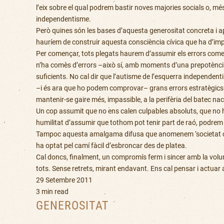
l’eix sobre el qual podrem bastir noves majories socials o, mé
independentisme.
Però quines són les bases d’aquesta generositat concreta i a
hauríem de construir aquesta consciència cívica que ha d’impu
Per començar, tots plegats haurem d’assumir els errors come
n’ha comès d’errors –això sí, amb moments d’una prepotència
suficients. No cal dir que l’autisme de l’esquerra independen
–i és ara que ho podem comprovar– grans errors estratègics e
mantenir-se gaire més, impassible, a la perifèria del batec nac
Un cop assumit que no ens calen culpables absoluts, que no hi
humilitat d’assumir que tothom pot tenir part de raó, podrem 
Tampoc aquesta amalgama difusa que anomenem ‘societat civil’ 
ha optat pel camí fàcil d’esbroncar des de platea.
Cal doncs, finalment, un compromís ferm i sincer amb la volunt
tots. Sense retrets, mirant endavant. Ens cal pensar i actuar
29 Setembre 2011
3 min read
GENEROSITAT