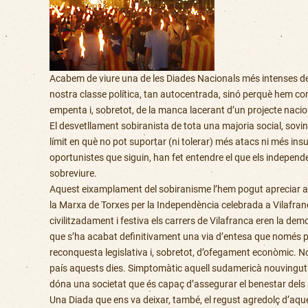
Acabem de viure una de les Diades Nacionals més intenses de
nostra classe política, tan autocentrada, sinó perquè hem co
empenta i, sobretot, de la manca lacerant d’un projecte naciona
El desvetllament sobiranista de tota una majoria social, sovin
límit en què no pot suportar (ni tolerar) més atacs ni més insu
oportunistes que siguin, han fet entendre el que els independe
sobreviure.
Aquest eixamplament del sobiranisme l’hem pogut apreciar a 
la Marxa de Torxes per la Independència celebrada a Vilafranc
civilitzadament i festiva els carrers de Vilafranca eren la de
que s’ha acabat definitivament una via d’entesa que només pr
reconquesta legislativa i, sobretot, d’ofegament econòmic. No 
país aquests dies. Simptomàtic aquell sudamericà nouvingut q
dóna una societat que és capaç d’assegurar el benestar dels 
Una Diada que ens va deixar, també, el regust agredolç d’aques