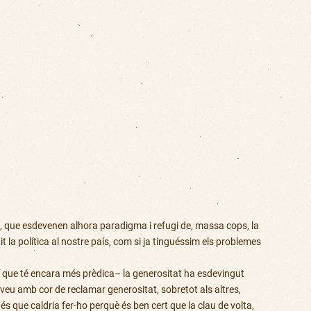
es, que esdevenen alhora paradigma i refugi de, massa cops, la
a política al nostre país, com si ja tinguéssim els problemes
í que té encara més prèdica– la generositat ha esdevingut
veu amb cor de reclamar generositat, sobretot als altres,
s que caldria fer-ho perquè és ben cert que la clau de volta,