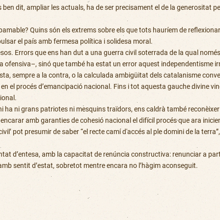
s ben dit, ampliar les actuals, ha de ser precisament el de la generositat
pamable? Quins són els extrems sobre els que tots hauríem de reflexionar?
lsar el país amb fermesa política i solidesa moral.
sos. Errors que ens han dut a una guerra civil soterrada de la qual nom
 ofensiva–, sinó que també ha estat un error aquest independentisme ir
tista, sempre a la contra, o la calculada ambigüitat dels catalanisme conv
n el procés d’emancipació nacional. Fins i tot aquesta gauche divine vin
ional.
 ha ni grans patriotes ni mesquins traïdors, ens caldrà també reconèixer
encarar amb garanties de cohesió nacional el difícil procés que ara inicie
pot presumir de saber “el recte camí d'accés al ple domini de la terra”,
at d’entesa, amb la capacitat de renúncia constructiva: renunciar a part d
 amb sentit d’estat, sobretot mentre encara no l’hàgim aconseguit.